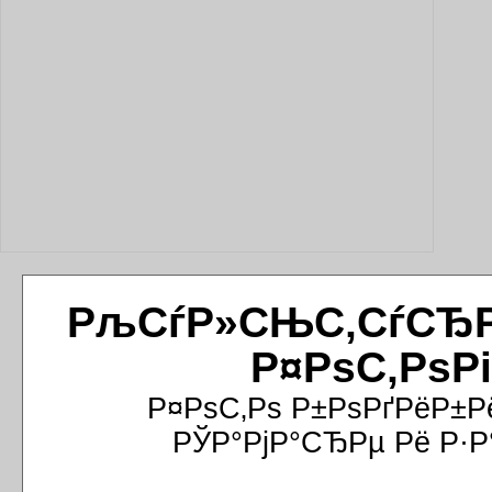
РљСѓР»СЊС‚СѓСЂРёР
Р¤РѕС‚РѕР
Р¤РѕС‚Рѕ Р±РѕРґРёР±Р
РЎР°РјР°СЂРµ Рё Р·Р