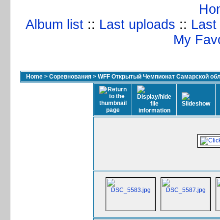
Ho
Album list
::
Last uploads
::
Last
My Favo
Home
>
Соревнования
>
WFF Открытый Чемпионат Самарской обла