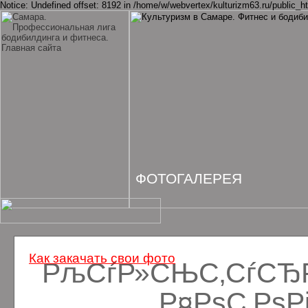
Notice: Undefined offset: 8192 in /home/w/webvertex/kulturizm63.ru/public_ht
ФОТОГАЛЕРЕЯ
Как закачать свои фото
РљСѓР»СЊС‚СѓСЂРё
Р¤РѕС‚Рѕ