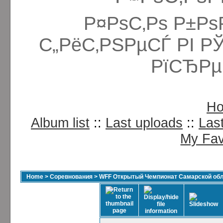
Р¤РѕС‚Рѕ Р±Рѕ
С„РёС‚РЅРµСЃ РІ Р
РїСЂРµ
H
Album list
::
Last uploads
::
Las
My Fav
Home
>
Соревнования
>
WFF Открытый Чемпионат Самарской обла