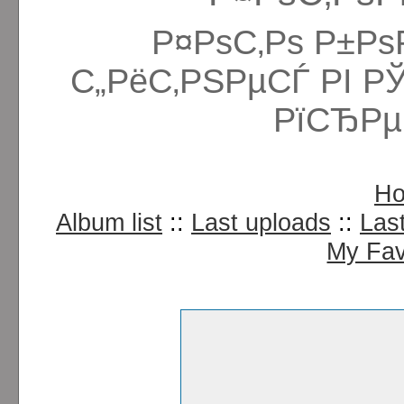
Р¤РѕС‚Рѕ Р±Рѕ
С„РёС‚РЅРµСЃ РІ Р
РїСЂРµ
H
Album list
::
Last uploads
::
Las
My Fav