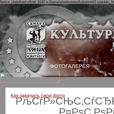
Notice: Undefined offset: 8192 in /home/w/webvertex/kulturizm63.ru/public_ht
ФОТОГАЛЕРЕЯ
Как закачать свои фото
РљСѓР»СЊС‚СѓСЂРё
Р¤РѕС‚Рѕ