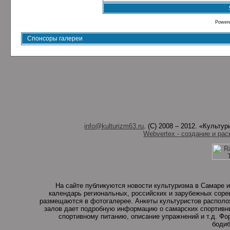
Power
Спонсоры галереи
info@kulturizm63.ru
. (C) 2008 – 2012. «Культ
Webvertex - создание и рас
На сайте публикуются новости культуризма в Самаре и
календарь региональных, российских и зарубежных соре
размещаются в фотогалерее. Анкеты культуристов располо
залов дает подробную информацию о самарских спортивны
спортивному питанию, описание упражнений и т.д. Ф
бодиб