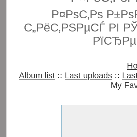
Р¤РѕС‚Рѕ Р±Рѕ
С„РёС‚РЅРµСЃ РІ Р
РїСЂРµ
H
Album list
::
Last uploads
::
Las
My Fav