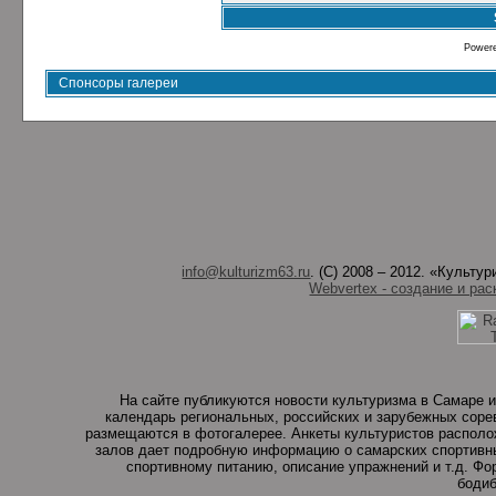
Power
Спонсоры галереи
info@kulturizm63.ru
. (C) 2008 – 2012. «Культ
Webvertex - создание и рас
На сайте публикуются новости культуризма в Самаре и
календарь региональных, российских и зарубежных соре
размещаются в фотогалерее. Анкеты культуристов располо
залов дает подробную информацию о самарских спортивны
спортивному питанию, описание упражнений и т.д. Ф
бодиб