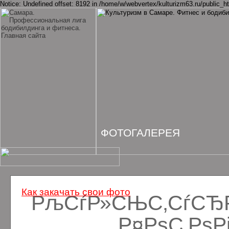
Notice: Undefined offset: 8192 in /home/w/webvertex/kulturizm63.ru/public_ht
ФОТОГАЛЕРЕЯ
Как закачать свои фото
РљСѓР»СЊС‚СѓСЂРё
Р¤РѕС‚Рѕ