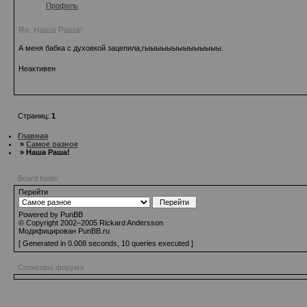
Профиль
Re: Наша Раша!
А меня бабка с духовкой зацепила,гыыыыыыыыыыыыыы.
Неактивен
Страниц:
1
Главная
»
Самое разное
» Наша Раша!
Board footer
Перейти
Powered by PunBB
© Copyright 2002–2005 Rickard Andersson
Модифицирован PunBB.ru
[ Generated in 0.008 seconds, 10 queries executed ]
Спонсоры форума