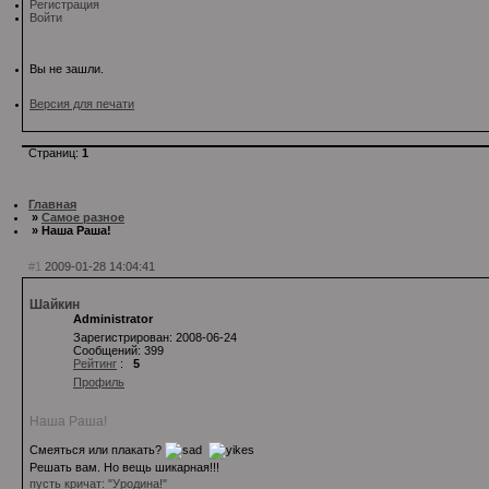
Регистрация
Войти
Вы не зашли.
Версия для печати
Страниц:
1
Главная
»
Самое разное
» Наша Раша!
#1
2009-01-28 14:04:41
Шайкин
Administrator
Зарегистрирован: 2008-06-24
Сообщений: 399
Рейтинг
:
5
Профиль
Наша Раша!
Смеяться или плакать?
Решать вам. Но вещь шикарная!!!
пусть кричат: "Уродина!"