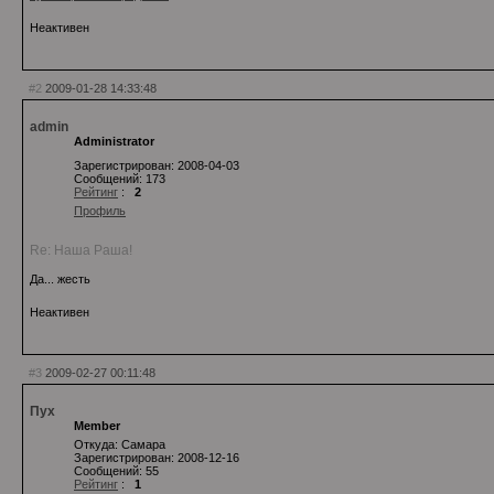
Неактивен
#2
2009-01-28 14:33:48
admin
Administrator
Зарегистрирован: 2008-04-03
Сообщений: 173
Рейтинг
:
2
Профиль
Re: Наша Раша!
Да... жесть
Неактивен
#3
2009-02-27 00:11:48
Пух
Member
Откуда: Самара
Зарегистрирован: 2008-12-16
Сообщений: 55
Рейтинг
:
1