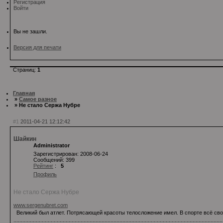
Регистрация
Войти
Вы не зашли.
Версия для печати
Страниц:
1
Главная
»
Самое разное
» Не стало Сержа Нубре
#1
2011-04-21 12:12:42
Шайкин
Administrator
Зарегистрирован: 2008-06-24
Сообщений: 399
Рейтинг
:
5
Профиль
Не стало Сержа Нубре
www.sergenubret.com
Великий был атлет. Потрясающей красоты телосложение имел. В спорте всё свою
............................................................................................................................................