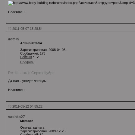
Неактивен
#2
2011-05-07 15:28:54
admin
Administrator
Зарегистрирован: 2008-04-03
Сообщений: 173
Рейтинг
:
2
Профиль
Re: Не стало Сержа Нубре
Да жаль, уходят легенды
Неактивен
#3
2011-05-12 04:55:22
sashka27
Member
Откуда: samara
Зарегистрирован: 2009-12-25
Сообщений: 82