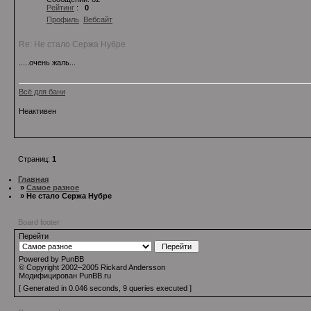
Рейтинг
:
0
Профиль
Вебсайт
Re: Не стало Сержа Нубре
.....очень жаль...
Всё для бани
Неактивен
Страниц:
1
Главная
»
Самое разное
» Не стало Сержа Нубре
Board footer
Перейти
Powered by PunBB
© Copyright 2002–2005 Rickard Andersson
Модифицирован PunBB.ru
[ Generated in 0.046 seconds, 9 queries executed ]